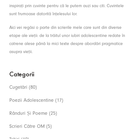
inspirați prin cuvinte pentru că le putem auzi sau citi. Cuvintele
sunt frumoase datorită înțelesului lor.
Aici vei regăsi o parte din scrierile mele care sunt din diverse
etape ale vieții: de la trăitul unor iubiri adolescentine redate în
catrene alese până la mici texte despre abordări pragmatice
asupra vieții.
Categorii
Cugetări
(80)
Poezii Adolescentine
(17)
Rânduri Și Poeme
(25)
Scrieri Către OM
(5)