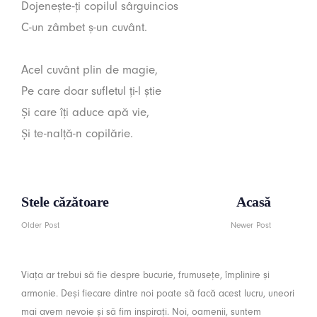
Dojenește-ți copilul sârguincios
C-un zâmbet ș-un cuvânt.
Acel cuvânt plin de magie,
Pe care doar sufletul ți-l știe
Și care îți aduce apă vie,
Și te-nalță-n copilărie.
Stele căzătoare
Acasă
Older Post
Newer Post
Viața ar trebui să fie despre bucurie, frumusețe, împlinire și
armonie. Deși fiecare dintre noi poate să facă acest lucru, uneori
mai avem nevoie și să fim inspirați. Noi, oamenii, suntem