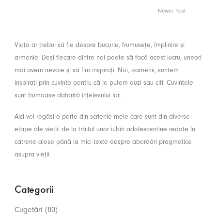
Newer Post
Viața ar trebui să fie despre bucurie, frumusețe, împlinire și
armonie. Deși fiecare dintre noi poate să facă acest lucru, uneori
mai avem nevoie și să fim inspirați. Noi, oamenii, suntem
inspirați prin cuvinte pentru că le putem auzi sau citi. Cuvintele
sunt frumoase datorită înțelesului lor.
Aici vei regăsi o parte din scrierile mele care sunt din diverse
etape ale vieții: de la trăitul unor iubiri adolescentine redate în
catrene alese până la mici texte despre abordări pragmatice
asupra vieții.
Categorii
Cugetări
(80)