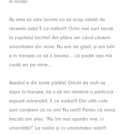
în minte!
Aș vrea să vărs lacrimi ca să scap odată de
răceala asta! E ca naiba!!! Ochii mei sunt secați
la capitolul lacrimi! Am plâns ieri când căutam
umanitatea din mine. Nu era de găsit, și am tulit-
o în tranșee ca să o bocesc… că poate așa mă
caută ea pe mine…
Asediul e din toate părțile! Oricât de mult aș
săpa la tranșee, tot o să îmi rămână o părticică
expusă vulnerabil. E ca naiba!!! Dar altă cale
sunt conștient că nu am! Nu am!!! Pentru că iarna
trecută am ales: “Nu îmi mai aparțin mie, ci
umanității!” La naiba și cu umanitatea asta!!!