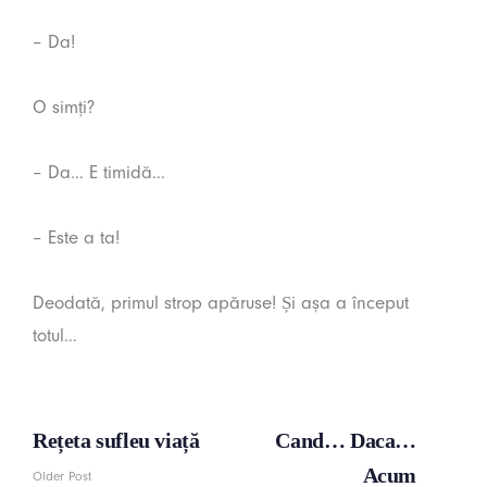
– Da!
O simți?
– Da… E timidă…
– Este a ta!
Deodată, primul strop apăruse! Și așa a început
totul…
Rețeta sufleu viață
Cand… Daca…
Acum
Older Post