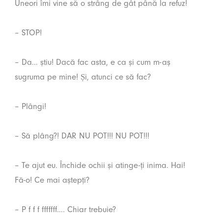
Uneori îmi vine să o strâng de gât până la refuz!
– STOP!
– Da… știu! Dacă fac asta, e ca și cum m-aș
sugruma pe mine! Și, atunci ce să fac?
– Plângi!
– Să plâng?! DAR NU POT!!! NU POT!!!
– Te ajut eu. Închide ochii și atinge-ți inima. Hai!
Fă-o! Ce mai aștepți?
– P f f f fffffff…. Chiar trebuie?