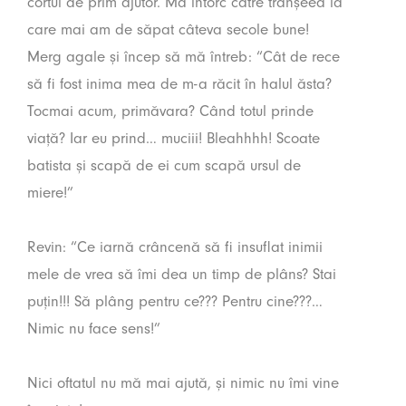
cortul de prim ajutor. Mă întorc către tranșeea la
care mai am de săpat câteva secole bune!
Merg agale și încep să mă întreb: “Cât de rece
să fi fost inima mea de m-a răcit în halul ăsta?
Tocmai acum, primăvara? Când totul prinde
viață? Iar eu prind… muciii! Bleahhhh! Scoate
batista și scapă de ei cum scapă ursul de
miere!”
Revin: “Ce iarnă crâncenă să fi insuflat inimii
mele de vrea să îmi dea un timp de plâns? Stai
puțin!!! Să plâng pentru ce??? Pentru cine???…
Nimic nu face sens!”
Nici oftatul nu mă mai ajută, și nimic nu îmi vine