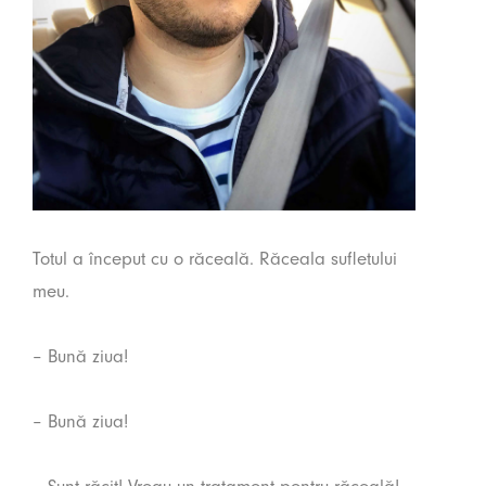
Totul a început cu o răceală. Răceala sufletului
meu.
– Bună ziua!
– Bună ziua!