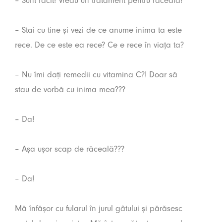
– Sunt răcit! Vreau un tratament pentru răceală!
– Stai cu tine și vezi de ce anume inima ta este
rece. De ce este ea rece? Ce e rece în viața ta?
– Nu îmi dați remedii cu vitamina C?! Doar să
stau de vorbă cu inima mea???
– Da!
– Așa ușor scap de răceală???
– Da!
Mă înfășor cu fularul în jurul gâtului și părăsesc