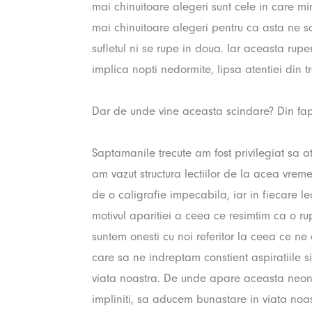
mai chinuitoare alegeri sunt cele in care m
mai chinuitoare alegeri pentru ca asta ne sc
sufletul ni se rupe in doua. Iar aceasta ru
implica nopti nedormite, lipsa atentiei din tre
Dar de unde vine aceasta scindare? Din fa
Saptamanile trecute am fost privilegiat sa 
am vazut structura lectiilor de la acea vreme.
de o caligrafie impecabila, iar in fiecare lec
motivul aparitiei a ceea ce resimtim ca o rup
suntem onesti cu noi referitor la ceea ce n
care sa ne indreptam constient aspiratiile 
viata noastra. De unde apare aceasta neonest
impliniti, sa aducem bunastare in viata noas