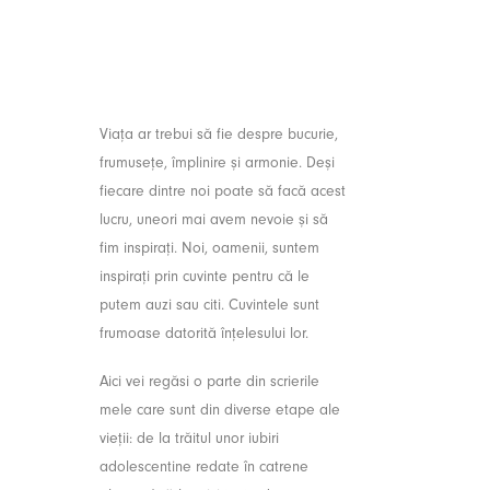
eri
Muzica
Contact
Viața ar trebui să fie despre bucurie,
frumusețe, împlinire și armonie. Deși
fiecare dintre noi poate să facă acest
lucru, uneori mai avem nevoie și să
fim inspirați. Noi, oamenii, suntem
inspirați prin cuvinte pentru că le
putem auzi sau citi. Cuvintele sunt
frumoase datorită înțelesului lor.
Aici vei regăsi o parte din scrierile
mele care sunt din diverse etape ale
vieții: de la trăitul unor iubiri
adolescentine redate în catrene