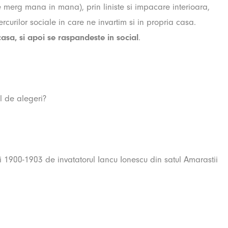
 merg mana in mana), prin liniste si impacare interioara,
cercurilor sociale in care ne invartim si in propria casa.
casa, si apoi se raspandeste in social
.
l de alegeri?
i 1900-1903 de invatatorul Iancu Ionescu din satul Amarastii