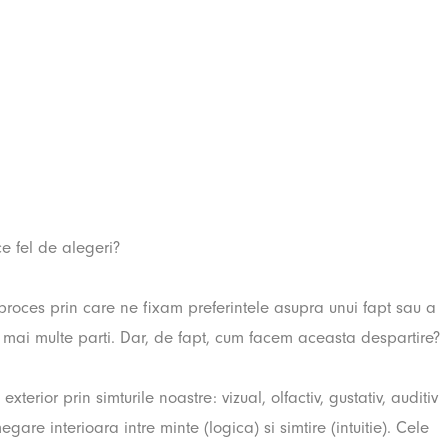
Acasa
Picturi
Scri
ata ta?
ce fel de alegeri?
 proces prin care ne fixam preferintele asupra unui fapt sau a
mai multe parti. Dar, de fapt, cum facem aceasta despartire?
xterior prin simturile noastre: vizual, olfactiv, gustativ, auditiv
gare interioara intre minte (logica) si simtire (intuitie). Cele