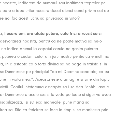
 noastre, indiferent de numarul sau inaltimea treptelor pe
loare a idealurilor noastre decat atunci cand privim cat de
tre noi fac acest lucru, sa priveasca in viitor?
ca,
fiecare om, are atata putere, cate frici a reusit sa-si
n dezvoltarea noastra, pentru ca ne poate motiva sa ne-o
: ne indica drumul la capatul caruia ne gasim puterea.
, puterea o cedam celor din jurul nostru pentru ca e mult mai
a, in a astepta ca o forta divina sa ne bage in traista si in
numesc Dumnezeu; pe principiul “da-mi Doamne sanatate, ca eu
ne in viata mea.”. Aceasta este o amagire si vine din faptul
 vietii. Copilul intotdeuna asteapta sa i se dea “ehhh…asa e
oar Dumnezeu e acolo sus si le vede pe toate si sigur va avea
onsabilizeaza, isi sufleca manecile, pune mana sa
nirea sa. Stie ca fericirea se face in timp si se manifesta prin