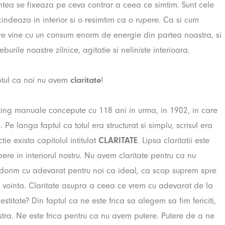
intea se fixeaza pe ceva contrar a ceea ce simtim. Sunt cele
indeaza in interior si o resimtim ca o rupere. Ca si cum
pere vine cu un consum enorm de energie din partea noastra, si
burile noastre zilnice, agitatie si neliniste interioara.
ptul ca noi nu avem
claritate
!
ating manuale concepute cu 118 ani in urma, in 1902, in care
 Pe langa faptul ca totul era structurat si simplu, scrisul era
tie exista capitolul intitulat
CLARITATE
. Lipsa claritatii este
ere in interiorul nostru. Nu avem claritate pentru ca nu
e dorim cu adevarat pentru noi ca ideal, ca scop suprem spre
si vointa. Claritate asupra a ceea ce vrem cu adevarat de la
itate? Din faptul ca ne este frica sa alegem sa fim fericiti,
tra. Ne este frica pentru ca nu avem putere.
Putere de a ne