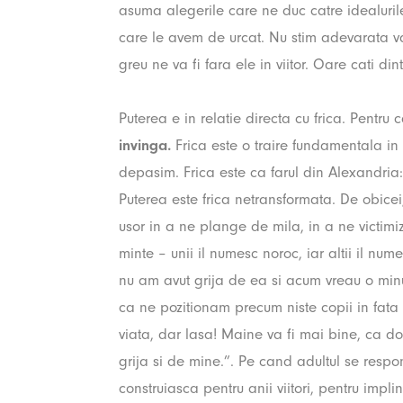
asuma alegerile care ne duc catre idealurile
care le avem de urcat. Nu stim adevarata va
greu ne va fi fara ele in viitor. Oare cati din
Puterea e in relatie directa cu frica. Pentru 
invinga.
Frica este o traire fundamentala i
depasim. Frica este ca farul din Alexandria
Puterea este frica netransformata. De obicei
usor in a ne plange de mila, in a ne victimiz
minte – unii il numesc noroc, iar altii il 
nu am avut grija de ea si acum vreau o minu
ca ne pozitionam precum niste copii in fata
viata, dar lasa! Maine va fi mai bine, ca d
grija si de mine.”. Pe cand adultul se resp
construiasca pentru anii viitori, pentru impli